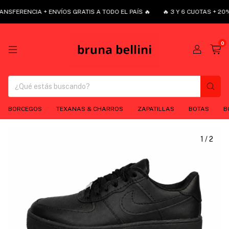
NSFERENCIA + ENVÍOS GRATIS A TODO EL PAÍS 🔥
🔥 3 Y 6 CUOTAS + 20%
0
BORCEGOS
TEXANAS & CHARROS
ZAPATILLAS
BOTAS
B
1
/
2