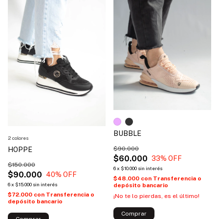
BUBBLE
2 colores
$90.000
HOPPE
$60.000
33
% OFF
$150.000
6
x
$10.000
sin interés
$90.000
40
% OFF
$48.000
con
Transferencia o
6
x
$15.000
sin interés
depósito bancario
$72.000
con
Transferencia o
¡No te lo pierdas, es el último!
depósito bancario
Comprar
Comprar