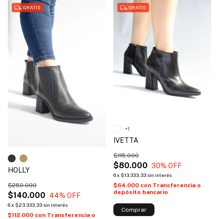
GRATIS
GRATIS
+1
IVETTA
$115.000
$80.000
30
% OFF
HOLLY
6
x
$13.333,33
sin interés
$64.000
con
Transferencia o
$250.000
depósito bancario
$140.000
44
% OFF
6
x
$23.333,33
sin interés
Comprar
$112.000
con
Transferencia o