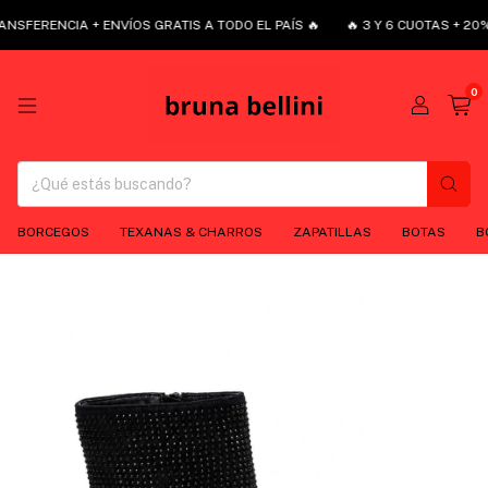
NSFERENCIA + ENVÍOS GRATIS A TODO EL PAÍS 🔥
🔥 3 Y 6 CUOTAS + 20%
0
BORCEGOS
TEXANAS & CHARROS
ZAPATILLAS
BOTAS
B