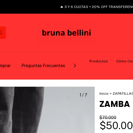
🔥 3 Y 6 CUOTAS + 20% OFF TRANSFERENCIA + ENV
Productos
Cómo Co
mprar
Preguntas Frecuentes
Quiénes Somos
Contact
Inicio
>
ZAPATILLA
1
/
7
ZAMBA
$70.000
$50.0