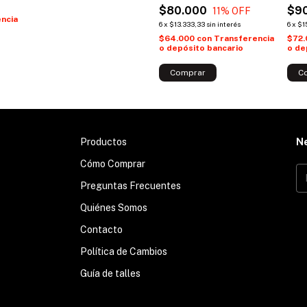
$80.000
$9
11
% OFF
ncia
6
x
$13.333,33
sin interés
6
x
$1
$64.000
con
Transferencia
$72
o depósito bancario
o de
Comprar
C
Productos
N
Cómo Comprar
Preguntas Frecuentes
Quiénes Somos
Contacto
Política de Cambios
Guía de talles