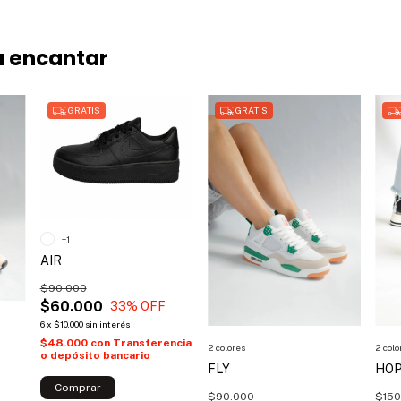
a encantar
GRATIS
GRATIS
+1
AIR
$90.000
$60.000
33
% OFF
6
x
$10.000
sin interés
$48.000
con
Transferencia
2 colores
2 colo
o depósito bancario
FLY
HO
Comprar
$90.000
$150