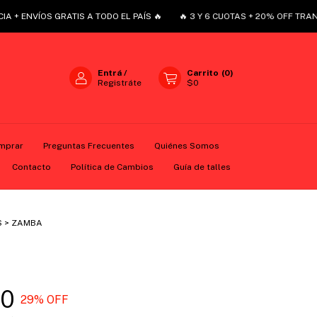
ÍOS GRATIS A TODO EL PAÍS 🔥
🔥 3 Y 6 CUOTAS + 20% OFF TRANSFERENC
Entrá
/
Carrito
(
0
)
Registráte
$0
mprar
Preguntas Frecuentes
Quiénes Somos
o
Política de Cambios
Guía de talles
Contacto
Política de Cambios
Guía de talles
S
>
ZAMBA
00
29
% OFF