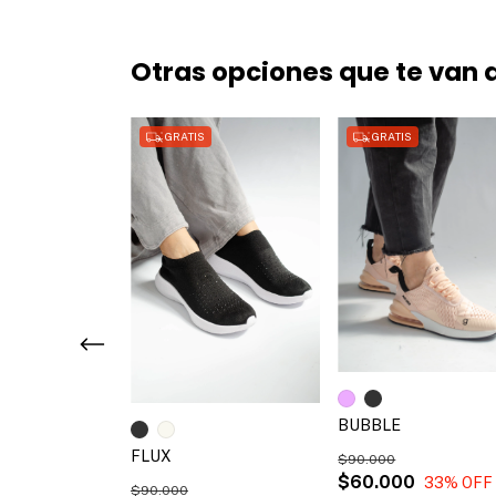
Otras opciones que te van 
GRATIS
GRATIS
BUBBLE
FLUX
$90.000
0
53
% OFF
$60.000
33
% OFF
$90.000