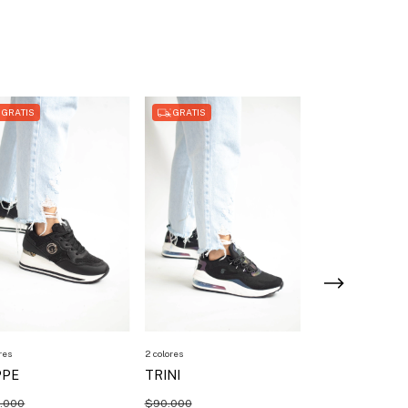
GRATIS
GRATIS
GRATIS
res
2 colores
NEXO
PPE
TRINI
$90.000
.000
$90.000