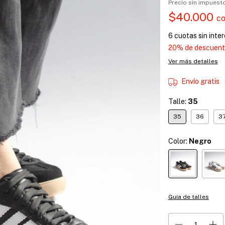
Precio sin impues
$40.000
c
6
cuotas sin inte
20% de descuen
Ver más detalles
Envío gratis
Talle:
35
35
36
3
Color:
Negro
Guía de talles