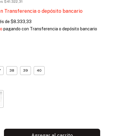
tos
$41.322,31
on
Transferencia o depósito bancario
rés de
$8.333,33
to
pagando con Transferencia o depósito bancario
7
38
39
40