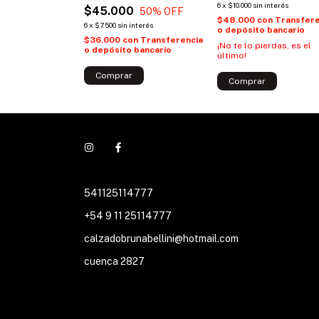
in interés
6
x
$10.000
sin interés
$45.000
50
% OFF
n
Transferencia
$48.000
con
Transfere
6
x
$7.500
sin interés
 bancario
o depósito bancario
$36.000
con
Transferencia
¡No te lo pierdas, es el
o depósito bancario
último!
Comprar
Comprar
541125114777
+54 9 11 25114777
calzadobrunabellini@hotmail.com
cuenca 2827