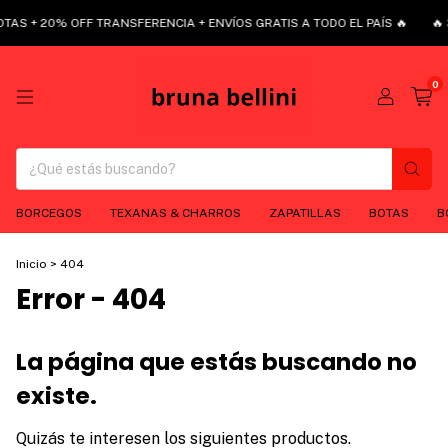
OTAS + 20% OFF TRANSFERENCIA + ENVÍOS GRATIS A TODO EL PAÍS 🔥
🔥 
0
BORCEGOS
TEXANAS & CHARROS
ZAPATILLAS
BOTAS
B
Inicio
>
404
Error - 404
La página que estás buscando no
existe.
Quizás te interesen los siguientes productos.