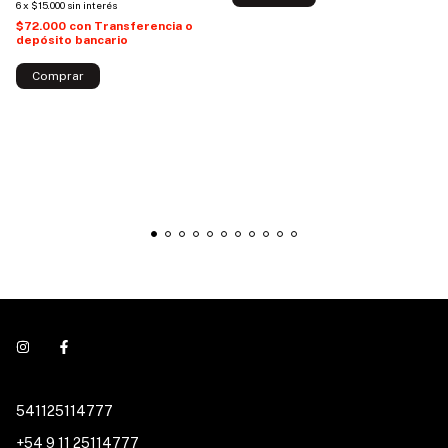
6
x
$15.000
sin interés
$72.000
con
Transferencia o
depósito bancario
Comprar
541125114777
+54 9 11 25114777