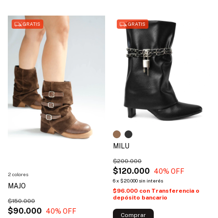
GRATIS
GRATIS
MILU
$200.000
$120.000
40
% OFF
2 colores
6
x
$20.000
sin interés
MAJO
$96.000
con
Transferencia o
depósito bancario
$150.000
$90.000
40
% OFF
Comprar